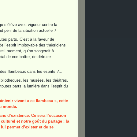
o s’élève avec vigueur contre la
d péril de la situation actuelle ?
tes parts. C’est à la faveur de
e l’esprit impitoyable des théoriciens
reil moment, qu’on songerait à
cial de combattre, de détruire
des flambeaux dans les esprits ?...
 bibliothèques, les musées, les théâtres,
e toutes parts la lumière dans l’esprit du
ntenir vivant « ce flambeau », cette
 le monde.
ans d’existence. Ce sera l’occasion
ulturel et notre goût du partage : la
 lui permet d’exister et de se