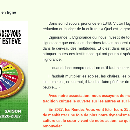
en ligne
Dans son discours prononcé en 1848, Victor Hug
réduction du budget de la culture : « Quel est le gran
L’ignorance… L’ignorance qui nous investit de tou
l’ignorance que certaines doctrines fatales passent d
dans le cerveau des multitudes. Et c’est dans un pa
attaquer toutes ces institutions qui ont pour but spé
l’ignorance.
…quand donc comprendra-t-on qu’il faut allumer 
Il faudrait multiplier les écoles, les chaires, les
les librairies ; en un mot, il faudrait faire pénétrer d
peuple... »
Avec notre association, nous essayons de mai
tradition culturelle ouverte sur les autres et sur
En 2027, les Rendez-Vous vont fêter leurs 25 
de manifester une fois de plus notre dynamisme c
culture est le cœur vivant de notre action, ce qui
renouveler.