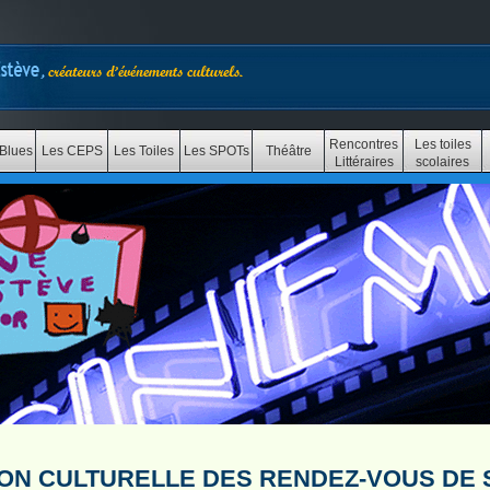
Rencontres
Les toiles
Blues
Les CEPS
Les Toiles
Les SPOTs
Théâtre
Littéraires
scolaires
ION CULTURELLE DES RENDEZ-VOUS DE 