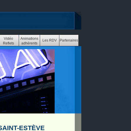
Vidéo
Animations
Les RDV
Partenaires
Reflets
adhérents
SAINT-ESTÈVE